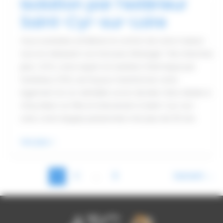
Isolation par l’extérieur
Saint-
Saint-Cyr-sur-Loire
Cyr-
sur-
Vous souhaitez améliorer le confort de votre maison
Loire
tout en réduisant vos factures d'énergie ? Ne cherchez
plus ! ATG, votre expert en isolation thermique par
l'extérieur (ITE), est là pour transformer votre
logement en un véritable cocon de bien-être. Basée à
Cinq-Mars-La-Pile et intervenant à Saint-Cyr-sur-
Loire, notre équipe passionnée met plus de 20 ans
Isolation
Voir plus »
par
l’extérieur
1
2
…
6
Suivant
→
Saint-
Cyr-
sur-
Loire