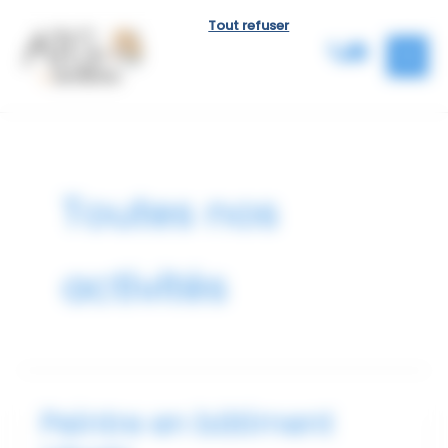
Aller
Panneau de gestion des cookies
Tout refuser
au
contenu
Toutes nos
activités
Peintre en bâtiment