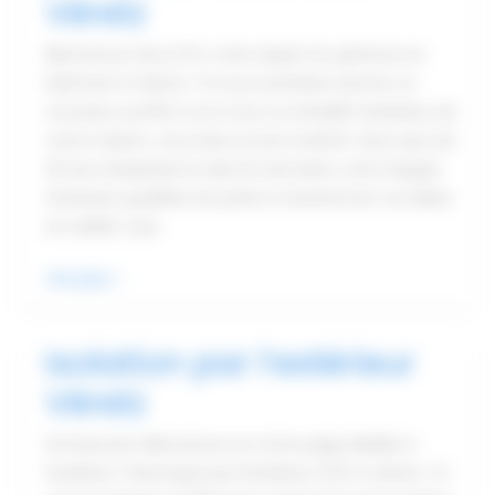
Véretz
Bienvenue chez ATG, votre expert en peinture en
bâtiment à Véretz ! Si vous souhaitez donner un
nouveau souffle à vos murs ou embellir l'extérieur de
votre maison, vous êtes au bon endroit. Avec plus de
20 ans d'expérience dans le domaine, notre équipe
d'artisans qualifiés est prête à transformer vos idées
en réalité. Que
Peintre
Voir plus »
en
bâtiment
Isolation par l’extérieur
Véretz
Véretz
Introduction Bienvenue sur notre page dédiée à
l'Isolation Thermique par l'Extérieur (ITE) à Véretz ! Si