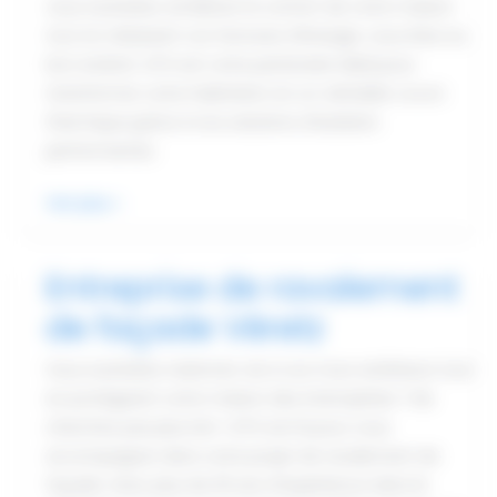
vous souhaitez améliorer le confort de votre maison
tout en réduisant vos factures d'énergie, vous êtes au
bon endroit. ATG est votre partenaire idéal pour
transformer votre habitation en un véritable cocon
thermique grâce à nos solutions d’isolation
performantes
Isolation
Voir plus »
par
l’extérieur
Entreprise de ravalement
Véretz
de façade Véretz
Vous souhaitez redonner vie à vos murs extérieurs tout
en protégeant votre maison des intempéries ? Ne
cherchez pas plus loin ! ATG est là pour vous
accompagner dans votre projet de ravalement de
façade. Avec plus de 20 ans d'expérience dans le